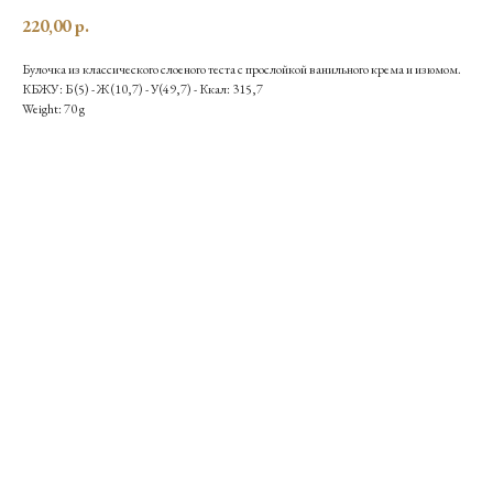
220,00
р.
Булочка из классического слоеного теста с прослойкой ванильного крема и изюмом.
КБЖУ: Б (5) - Ж (10,7) - У(49,7) - Ккал: 315,7
Weight: 70 g