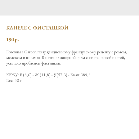
КАНЕЛЕ С ФИСТАШКОЙ
190
р.
Готовим в Garcon по традиционному французскому рецепту с ромом,
молоком и ванилью. В начинке заварной крем с фисташковой пастой,
усыпано дробленой фисташкой.
КБЖУ: Б (8,6) - Ж (11,8) - У(57,3) - Ккал: 389,8
Вес: 50 г