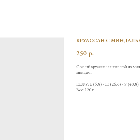
КРУАССАН С МИНДАЛЬ
250
р.
Сочный круассан с начинкой из ми
миндаля.
КБЖУ: Б (5,8) - Ж (26,6) - У (40,8) 
Вес: 120 г