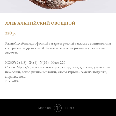
ХЛЕБ АЛЬПИЙСКИЙ ОВОЩНОЙ
220
р.
Ржаной хлеб на картофельной заварке и ржаной закваске с минимальным
содержанием дрожжей. Добавляем свежую морковь и подсолнечные
семечки.
КБЖУ: Б (6,5) - Ж (6) - У(35) - Ккал: 220
Состав: Мука в/с , мука и закваска рж., сахар, соль, дрожжи, улучшитель
пекарский, солод ржаной молотый, хлопья картоф., семечки подсолн.,
морковь, вода.
Вес: 480 г
Tilda
Made on