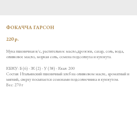
ФОКАЧЧА ГАРСОН
220
р.
Мука пшеничная в/с, растительное масло,дрожжи, сахар, соль, вода,
оливковое масло, моркая соль, семена подсолнуха и кунжута.
КБЖУ: Б (6) - Ж (2) - У (38) - Ккал: 200
Состав: Итальянский пшеничный хлеб на оливковом масле, ароматный и
мягкий, сверху посыпается семенами подсолнечника и кунжутом.
Вес: 270 г