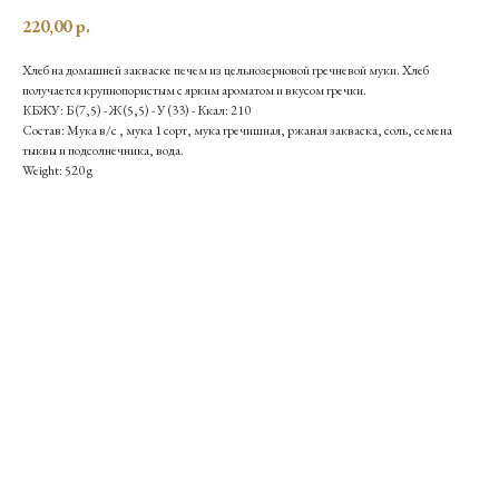
220,00
р.
Хлеб на домашней закваске печем из цельнозерновой гречневой муки. Хлеб
получается крупнопористым с ярким ароматом и вкусом гречки.
КБЖУ: Б (7,5) - Ж (5,5) - У (33) - Ккал: 210
Состав: Мука в/с , мука 1 сорт, мука гречишная, ржаная закваска, соль, семена
тыквы и подсолнечника, вода.
Weight: 520 g