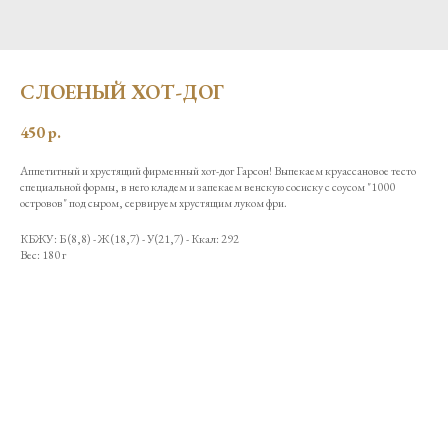
СЛОЕНЫЙ ХОТ-ДОГ
450
р.
Аппетитный и хрустящий фирменный хот-дог Гарсон! Выпекаем круассановое тесто
специальной формы, в него кладем и запекаем венскую сосиску с соусом "1000
островов" под сыром, сервируем хрустящим луком фри.
КБЖУ: Б (8,8) - Ж (18,7) - У(21,7) - Ккал: 292
Вес: 180 г