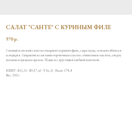
САЛАТ "САНТЕ" С КУРИНЫМ ФИЛЕ
570
р.
Сытный и свежий салат из отварного куриного филе, сыра гауда, зеленого яблока и
сельдерея. Заправляем сметанно-горчичным соусом с оливковым маслом, сверху
посыпаем грецким орехом. Подаем с хрустящей хлебной палочкой.
КБЖУ: Б (1,5) - Ж (17,4) - У (4,1) - Ккал: 178,8
Вес: 202 г