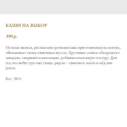
КАШИ НА ВЫБОР
390
р.
Нежная овсяная, рисовая или гречневая каша приготовленная на молоке,
обволакивает своим сливочным вкусом. Хрустящие слайсы обжаренного
миндаля, завершают композицию, добавляя изысканную текстуру. Для
тех, кто любит утро ещё слаще, рядом – сливочное масло и мёд или
джем.
Вес: 380 г