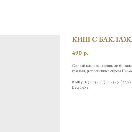
КИШ С БАКЛАЖ
490
р.
Сытный киш с запеченными баклажа
травами, дополненные сыром Пармез
КБЖУ: Б (7,8) - Ж (17,7) - У (32,9) 
Вес: 145 г