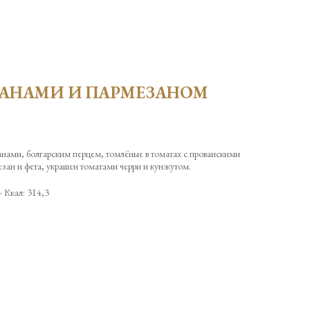
АНАМИ И ПАРМЕЗАНОМ
нами, болгарским перцем, томлёные в томатах с прованскими
ан и фета, украшен томатами черри и кунжутом.
- Ккал: 314,3