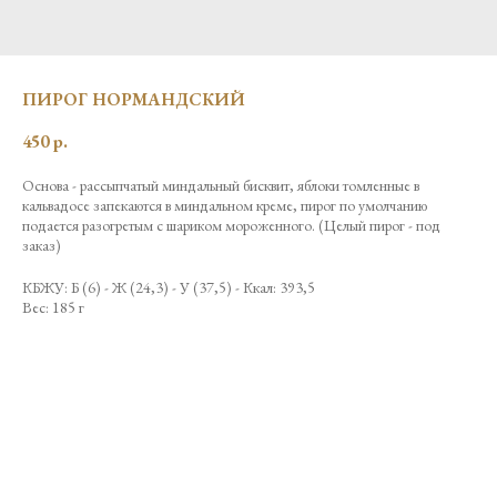
ПИРОГ НОРМАНДСКИЙ
450
р.
Основа - рассыпчатый миндальный бисквит, яблоки томленные в
кальвадосе запекаются в миндальном креме, пирог по умолчанию
подается разогретым с шариком мороженного. (Целый пирог - под
заказ)
КБЖУ: Б (6) - Ж (24,3) - У (37,5) - Ккал: 393,5
Вес: 185 г