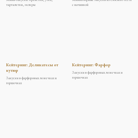
тарталетки, эклеры
с начинкой
Кейтеринг: Деликатесы от
Кейтеринг: Фарфор
кутюр
Закуски в фарфоровых ложечках и
горшочках
Закуски в фарфоровых ложечках и
горшочках