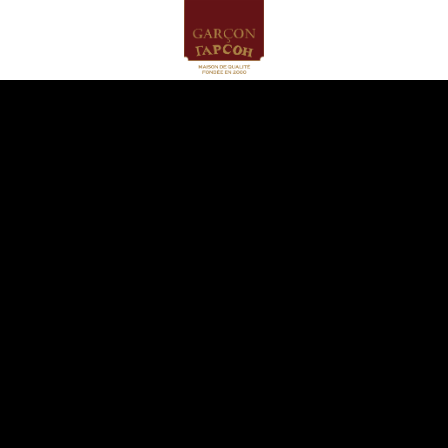
ГЛАВНАЯ
БИСТРО ГАРСОН
ПРОИЗВОДСТВО
МЕНЮ
Сладкая выпечка
Завтраки и ланчи
Печенье и сладости
Несладкая выпечка
Пироги и кексы
Хлеб
Торты и пирожные
Чай
Сэндвичи и роллы
Напитки
ТОРТ НА ЗАКАЗ
КЕЙТЕРИНГ