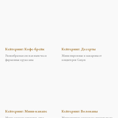
АДРЕСА
ВАКАНСИИ
Кейтеринг: Кофе-брейк
Кейтеринг: Десерты
Разнообразная свежая выпечка и
Мини-пирожные и макароны от
фирменные круассаны
кондитеров Garçon
Кейтеринг: Мини-канапе
Кейтеринг: Волованы
Мини-закуски: креветки, утка,
Миниатюрные закуски из слоеного теста