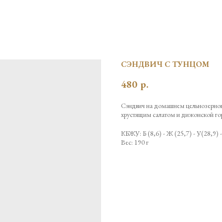
СЭНДВИЧ С ТУНЦОМ
480
р.
Сэндвич на домашнем цельнозерно
хрустящим салатом и дижонской го
КБЖУ: Б (8,6) - Ж (25,7) - У(28,9) -
Вес: 190 г