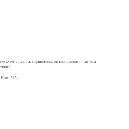
вом хлебе с тунцом, маринованными корнишонами, свежим
рчицей.
 Ккал: 382,4