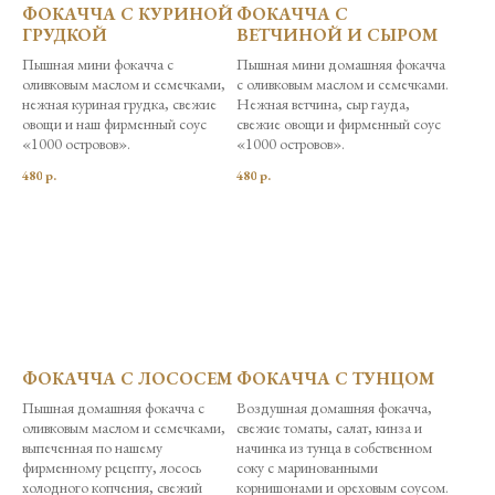
ФОКАЧЧА С КУРИНОЙ
ФОКАЧЧА С
ГРУДКОЙ
ВЕТЧИНОЙ И СЫРОМ
Пышная мини фокачча с
Пышная мини домашняя фокачча
оливковым маслом и семечками,
с оливковым маслом и семечками.
нежная куриная грудка, свежие
Нежная ветчина, сыр гауда,
овощи и наш фирменный соус
свежие овощи и фирменный соус
«1000 островов».
«1000 островов».
480
р.
480
р.
ФОКАЧЧА С ЛОСОСЕМ
ФОКАЧЧА С ТУНЦОМ
Пышная домашняя фокачча с
Воздушная домашняя фокачча,
оливковым маслом и семечками,
свежие томаты, салат, кинза и
выпеченная по нашему
начинка из тунца в собственном
фирменному рецепту, лосось
соку с маринованными
холодного копчения, свежий
корнишонами и ореховым соусом.