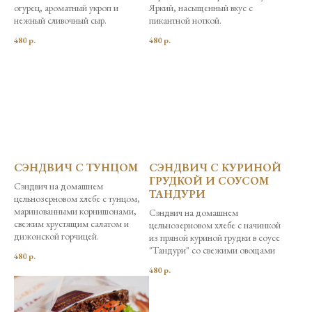
огурец, ароматный укроп и
Яркий, насыщенный вкус с
нежный сливочный сыр.
пикантной ноткой.
480
р.
480
р.
СЭНДВИЧ С ТУНЦОМ
СЭНДВИЧ С КУРИНОЙ
ГРУДКОЙ И СОУСОМ
Сэндвич на домашнем
ТАНДУРИ
цельнозерновом хлебе с тунцом,
маринованными корнишонами,
Сэндвич на домашнем
свежим хрустящим салатом и
цельнозерновом хлебе с начинкой
дижонской горчицей.
из пряной куриной грудки в соусе
"Тандури" со свежими овощами
480
р.
480
р.