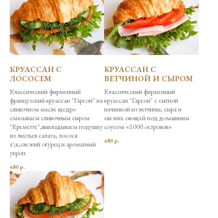
КРУАССАН С
КРУАССАН С
ЛОСОСЕМ
ВЕТЧИНОЙ И СЫРОМ
Классический фирменный
Классический фирменный
французский круассан "Гарсон" на
круассан "Гарсон" с сытной
сливочном масле щедро
начинкой из ветчины, сыра и
смазываем сливочным сыром
свежих овощей под домашним
"Креметте",выкладываем подушку
соусом «1000 островов»
из листьев салата, лосося
480
р.
х\к,свежий огурец и ароматный
укроп.
480
р.