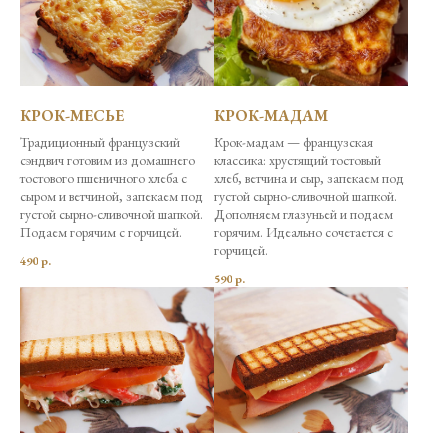
КРОК-МЕСЬЕ
КРОК-МАДАМ
Традиционный французский
Крок-мадам — французская
сэндвич готовим из домашнего
классика: хрустящий тостовый
тостового пшеничного хлеба с
хлеб, ветчина и сыр, запекаем под
сыром и ветчиной, запекаем под
густой сырно-сливочной шапкой.
густой сырно-сливочной шапкой.
Дополняем глазуньей и подаем
Подаем горячим с горчицей.
горячим. Идеально сочетается с
горчицей.
490
р.
590
р.