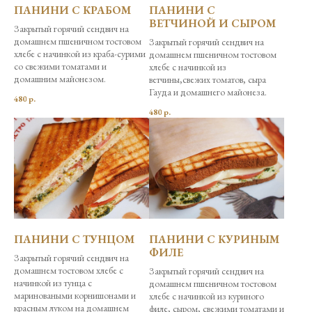
ПАНИНИ С КРАБОМ
ПАНИНИ С
ВЕТЧИНОЙ И СЫРОМ
Закрытый горячий сендвич на
домашнем пшеничном тостовом
Закрытый горячий сендвич на
хлебе с начинкой из краба-сурими
домашнем пшеничном тостовом
со свежими томатами и
хлебе с начинкой из
домашним майонезом.
ветчины,свежих томатов, сыра
Гауда и домашнего майонеза.
480
р.
480
р.
ПАНИНИ С ТУНЦОМ
ПАНИНИ С КУРИНЫМ
ФИЛЕ
Закрытый горячий сендвич на
домашнем тостовом хлебе с
Закрытый горячий сендвич на
начинкой из тунца с
домашнем пшеничном тостовом
мариноваными корнишонами и
хлебе с начинкой из куриного
красным луком на домашнем
филе, сыром, свежими томатами и