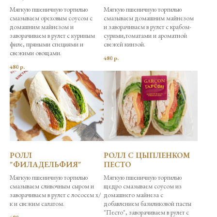
Мягкую пшеничную тортилью
Мягкую пшеничную тортилью
смазываем ореховым соусом с
смазываем домашним майнезом
домашним майнезом и
и заворачиваем в рулет с крабом-
заворачиваем в рулет с куриным
сурими,томатами и ароматной
филе, пряными специями и
свежей кинзой.
свежими овощами.
480
р.
480
р.
РОЛЛ
РОЛЛ C ЦЫПЛЕНКОМ
"ФИЛАДЕЛЬФИЯ"
ПЕСТО
Мягкую пшеничную тортилью
Мягкую пшеничную тортилью
смазываем сливочным сыром и
щедро смазываем соусом из
заворачиваем в рулет с лососем х/
домашнего майнеза с
к и свежим салатом.
добавлением базиликовой пасты
"Песто", заворачиваем в рулет с