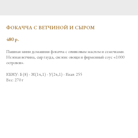
ФОКАЧЧА С ВЕТЧИНОЙ И СЫРОМ
480
р.
Пышная мини домашняя фокачча с оливковым маслом и семечками.
Нежная ветчина, сыр гауда, свежие овощи и фирменный соус «1000
островов».
КБЖУ: Б (8) - Ж(14,1) - У(24,1) - Ккал: 255
Вес: 270 г