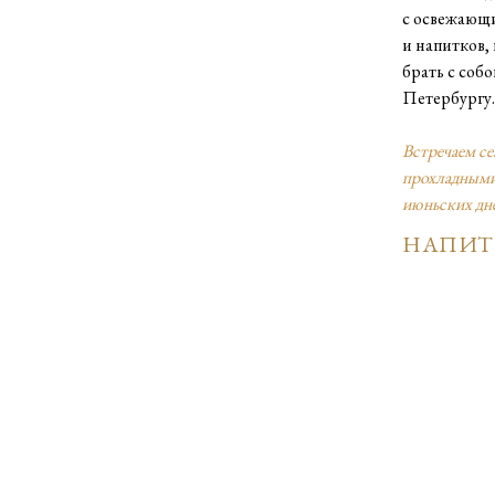
с освежающи
и напитков,
брать с собо
Петербургу.
Встречаем се
прохладными
июньских дн
НАПИТ