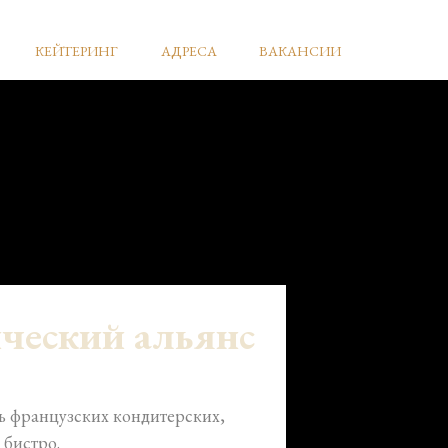
КЕЙТЕРИНГ
АДРЕСА
ВАКАНСИИ
ческий альянс
ь французских кондитерских,
 бистро.