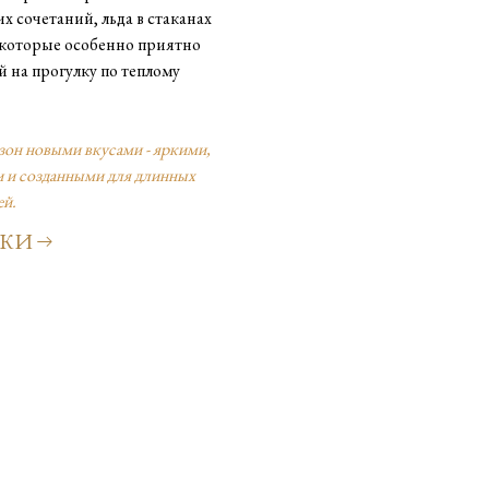
х сочетаний, льда в стаканах
 которые особенно приятно
й на прогулку по теплому
зон новыми вкусами - яркими,
 и созданными для длинных
ей.
КИ