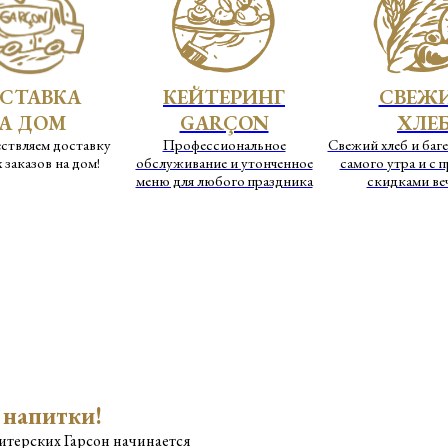
СТАВКА
КЕЙТЕРИНГ
СВЕЖ
А ДОМ
GARÇON
ХЛЕ
ствляем доставку
Профессиональное
Свежий хлеб и баге
 заказов на дом!
обслуживание и утонченное
самого утра и с 
меню для любого праздника
скидками ве
 напитки!
итерских Гарсон начинается