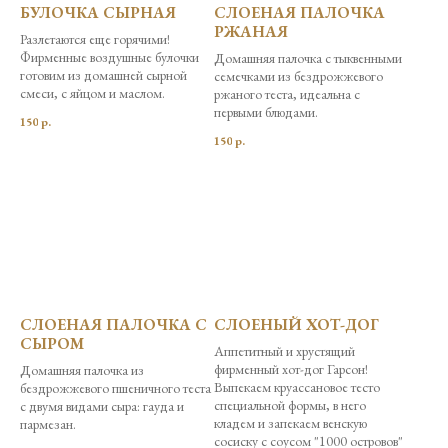
БУЛОЧКА СЫРНАЯ
СЛОЕНАЯ ПАЛОЧКА
РЖАНАЯ
Разлетаются еще горячими!
Фирменные воздушные булочки
Домашняя палочка с тыквенными
готовим из домашней сырной
семечками из бездрожжевого
смеси, с яйцом и маслом.
ржаного теста, идеальна с
первыми блюдами.
150
р.
150
р.
СЛОЕНАЯ ПАЛОЧКА С
СЛОЕНЫЙ ХОТ-ДОГ
СЫРОМ
Аппетитный и хрустящий
фирменный хот-дог Гарсон!
Домашняя палочка из
Выпекаем круассановое тесто
бездрожжевого пшеничного теста
специальной формы, в него
с двумя видами сыра: гауда и
кладем и запекаем венскую
пармезан.
сосиску с соусом "1000 островов"