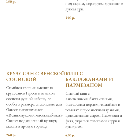
150
р.
под сыром, сервируем хрустящим
луком фри.
450
р.
КРУАССАН С ВЕНСКОЙ
КИШ С
СОСИСКОЙ
БАКЛАЖАНАМИ И
ПАРМЕЗАНОМ
Симбиоз теста знаменитых
круассанов Гарсон и венской
Сытный киш с
сосиски ручной работы, ее
запеченными баклажанами,
особого размера специально для
болгарским перцем, томлёные в
Garcon изготавливает
томатах с прованскими травами,
«Великолукский мясокомбинат».
дополненные сыром Пармезан и
Сверху поджаренный кунжут,
фета, украшен томатами черри и
макать в пряную горчицу.
кунжутом.
260
р.
490
р.