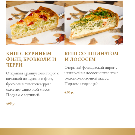
КИШ С КУРИНЫМ
КИШ СО ШПИНАТОМ
ФИЛЕ, БРОККОЛИ И
И ЛОСОСЕМ
ЧЕРРИ
Открытый французский пирог с
начинкой из лосося и шпината в
Открытый французский пирог с
омлетно-сливочной массе.
начинкой из куриного филе,
Подаем с горчицей.
брокколи и томатов черри в
омлетно-сливочной массе.
490
р.
Подаем с горчицей.
490
р.