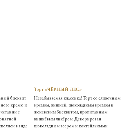
Торт
«ЧЁРНЫЙ ЛЕС»
ьный бисквит
Незабываемая классика! Торт со сливочным
чного кремю и
кремом, вишней, шоколадным кремом и
очетании с
женевским бисквитом, пропитанным
приятной
вишнёвым ликёром. Декорирован
полнен в виде
шоколадным веером и коктейльными