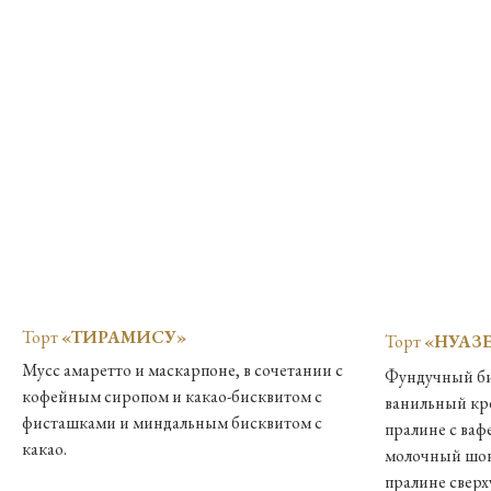
Торт
«ТИРАМИСУ»
Торт
«НУАЗ
Мусс амаретто и маскарпоне, в сочетании с
Фундучный би
кофейным сиропом и какао-бисквитом с
ванильный кре
фисташками и миндальным бисквитом с
пралине с ваф
какао.​
молочный шок
пралине свер