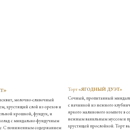
»
Торт
«ЯГОДНЫЙ ДУЭТ»
ЕТ
Сочный, пропитанный миндал
сквит, молочно-сливочный
с начинкой из нежного клубни
м, хрустящий слой из орехов и
яркого малинового компоте в с
ельной крошкой, фундук, и
нежным ванильным муссом и 
олад с миндально-фундучным
хрустящей прослойкой. Торт вы
ху. С пониженным содержанием