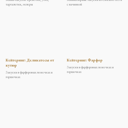
тарталетки, эклеры
с начинкой
Кейтеринг: Деликатесы от
Кейтеринг: Фарфор
кутюр
Закуски в фарфоровых ложечках и
горшочках
Закуски в фарфоровых ложечках и
горшочках