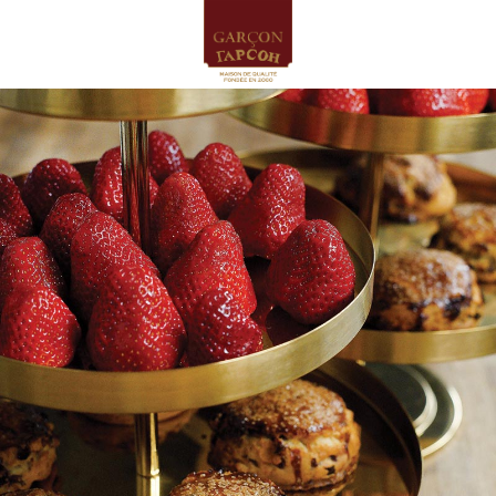
ГЛАВНАЯ
БИСТРО ГАРСОН
ПРОИЗВОДСТВО
МЕНЮ
Сладкая выпечка
Завтраки и ланчи
Печенье и сладости
Несладкая выпечка
Пироги и кексы
Хлеб
Торты и пирожные
Чай
Сэндвичи и роллы
Напитки
ТОРТ НА ЗАКАЗ
КЕЙТЕРИНГ