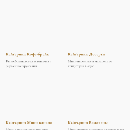
АДРЕСА
ВАКАНСИИ
Кейтеринг: Кофе-брейк
Кейтеринг: Десерты
Разнообразная свежая выпечка и
Мини-пирожные и макароны от
фирменные круассаны
кондитеров Garçon
Кейтеринг: Мини-канапе
Кейтеринг: Волованы
Мини-закуски: креветки, утка,
Миниатюрные закуски из слоеного теста